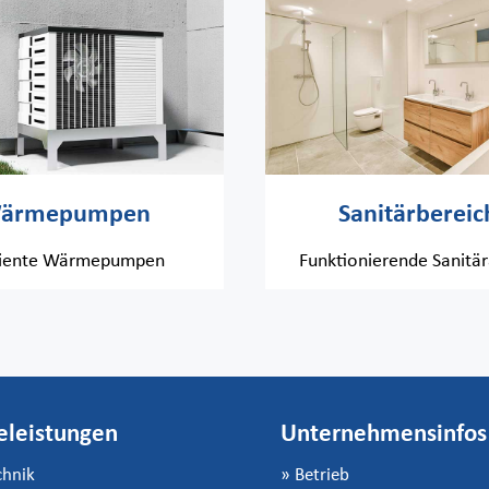
ärmepumpen
Sanitärbereic
iziente Wärmepumpen
Funktionierende Sanitä
eleistungen
Unternehmensinfos
chnik
»
Betrieb